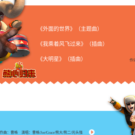
《外面的世界》（主题曲）
《我乘着风飞过来》（插曲）
《大明星》（插曲）
作
曲：曹格 演唱：曹格/Joe/Grace/熊大/熊二/光头强