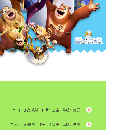
作词：丁亮/武斌 作曲：唐鑫 演唱：刘晨
作词：万秦/戴悫 作曲：李智平 演唱：白挺