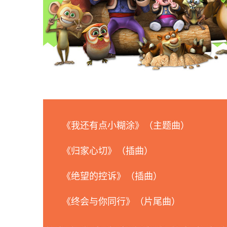
《我还有点小糊涂》（主题曲）
《归家心切》（插曲）
《绝望的控诉》（插曲）
《终会与你同行》（片尾曲）