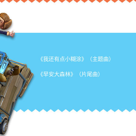
《我还有点小糊涂》（主题曲）
《早安大森林》（片尾曲）