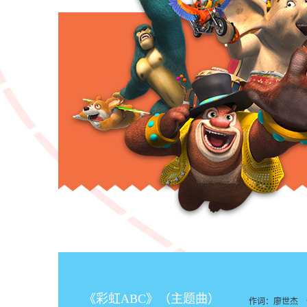
《彩虹ABC》（主题曲）
作词：廖世杰 作