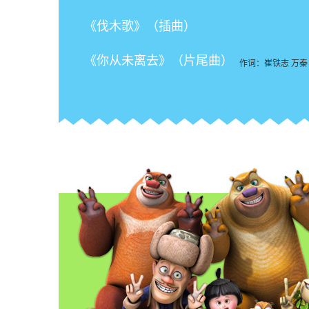
《伐木歌》（插曲）
《你从未离去》（片尾曲）
作词：崔铁志 万秦