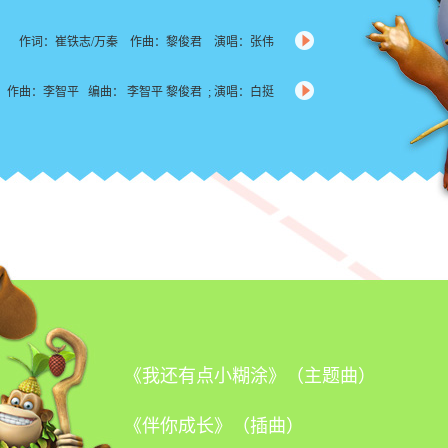
作词：崔铁志/万秦 作曲：黎俊君 演唱：张伟
 作曲：李智平 编曲： 李智平 黎俊君 ; 演唱：白挺
《我还有点小糊涂》（主题曲）
《伴你成长》（插曲）